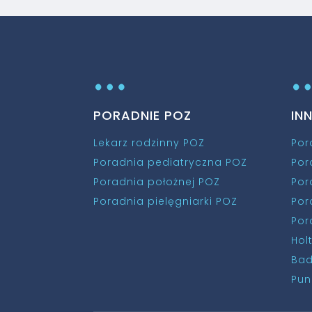
…
PORADNIE POZ
IN
Lekarz rodzinny POZ
Por
Poradnia pediatryczna POZ
Por
Poradnia położnej POZ
Por
Poradnia pielęgniarki POZ
Por
Por
Hol
Bad
Pun