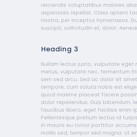
reiciendis voluptatibus maiores ali
asperiores repellat. Class aptent ta
nostra, per inceptos hymenaeos. D
suscipit, sollicitudin et, dolor. Aene
Heading 3
Nullam lectus justo, vulputate eget
metus, vulputate nec, fermentum fring
sem sed arcu. Sed ac dolor sit am
tempore, cum soluta nobis est elige
quod maxime placeat facere possi
dolor repellendus. Duis bibendum, l
faucibus libero, eget facilisis enim 
Pellentesque pretium lectus id turp
in mauris eu tortor porttitor accums
mollis sed, tempor sed magna. Ut e