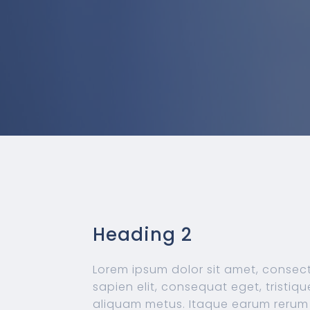
Heading 2
Lorem ipsum dolor sit amet, consect
sapien elit, consequat eget, tristiq
aliquam metus. Itaque earum rerum h