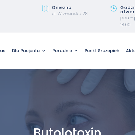
Gniezno
Godzi


otwar
ul. Wrzesińska 28
pon – 
18:00
nas
Dla Pacjenta
Poradnie
Punkt Szczepień
Akt
Butolotoxin