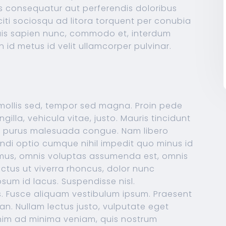
as consequatur aut perferendis doloribus
citi sociosqu ad litora torquent per conubia
uis sapien nunc, commodo et, interdum
an id metus id velit ullamcorper pulvinar.
 mollis sed, tempor sed magna. Proin pede
illa, vehicula vitae, justo. Mauris tincidunt
et purus malesuada congue. Nam libero
ndi optio cumque nihil impedit quo minus id
mus, omnis voluptas assumenda est, omnis
ectus ut viverra rhoncus, dolor nunc
ipsum id lacus. Suspendisse nisl.
is. Fusce aliquam vestibulum ipsum. Praesent
an. Nullam lectus justo, vulputate eget
nim ad minima veniam, quis nostrum