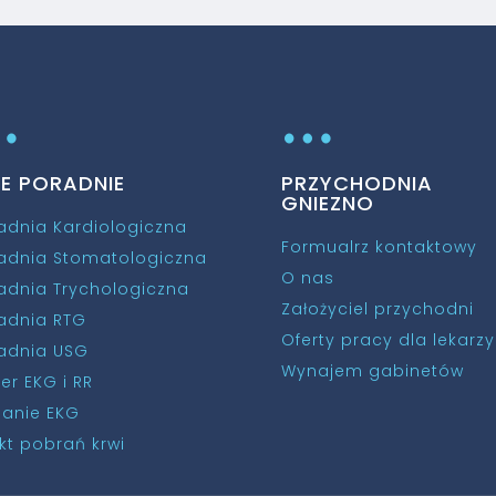
…
…
NE PORADNIE
PRZYCHODNIA
GNIEZNO
adnia Kardiologiczna
Formualrz kontaktowy
adnia Stomatologiczna
O nas
adnia Trychologiczna
Założyciel przychodni
adnia RTG
Oferty pracy dla lekarzy
adnia USG
Wynajem gabinetów
ter EKG i RR
anie EKG
kt pobrań krwi