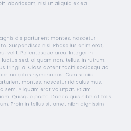
it laboriosam, nisi ut aliquid ex ea
gnis dis parturient montes, nascetur
usto. Suspendisse nisl. Phasellus enim erat,
, velit. Pellentesque arcu. Integer in
, luctus sed, aliquam non, tellus. In rutrum.
s fringilla. Class aptent taciti sociosqu ad
, per inceptos hymenaeos. Cum sociis
rturient montes, nascetur ridiculus mus.
end sem. Aliquam erat volutpat. Etiam
iam. Quisque porta. Donec quis nibh at felis
 Proin in tellus sit amet nibh dignissim