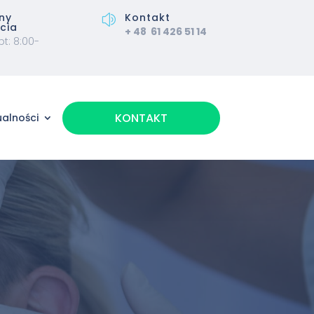
ny
Kontakt
z
cia
+ 48
61 426 51 14
pt: 8:00-
KONTAKT
ualności