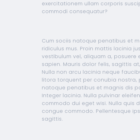
exercitationem ullam corporis suscip
commodi consequatur?
Cum sociis natoque penatibus et ma
ridiculus mus. Proin mattis lacinia j
vestibulum vel, aliquam a, posuere eu
sapien. Mauris dolor felis, sagittis at
Nulla non arcu lacinia neque faucibu
litora torquent per conubia nostra
natoque penatibus et magnis dis pa
Integer lacinia. Nulla pulvinar eleif
commodo dui eget wisi. Nulla quis d
congue commodo. Pellentesque ipsum.
sagittis.