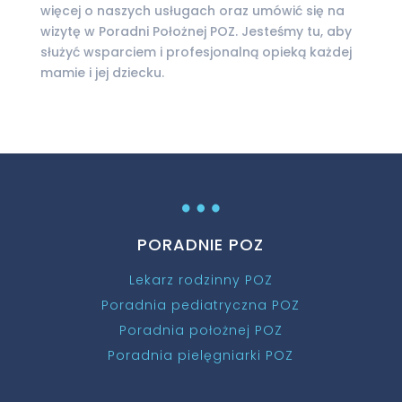
więcej o naszych usługach oraz umówić się na
wizytę w Poradni Położnej POZ. Jesteśmy tu, aby
służyć wsparciem i profesjonalną opieką każdej
mamie i jej dziecku.
…
PORADNIE POZ
Lekarz rodzinny POZ
Poradnia pediatryczna POZ
Poradnia położnej POZ
Poradnia pielęgniarki POZ