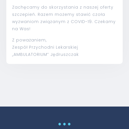
Zachęcamy do skorzystania z naszej oferty
szczepień. Razem możemy stawić czoła
wyzwaniom związanym z COVID-19. Czekamy
na Was!
Z poważaniem,
Zespół Przychodni Lekarskiej
„AMBULATORIUM” Jędruszczak
…