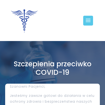
Szczepienia przeciwko
COVID-19
Szanowni Pacjenci,
Jesteśmy zawsze gotowi do działania w celu
ochrony zdrowia i bezpieczeństwa naszych