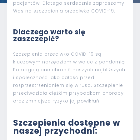
pacjentów. Dlatego serdecznie zapraszamy
Was na szczepienia przeciwko COVID-19.
Dlaczego warto się
zaszczepić?
Szczepienia przeciwko COVID-19 są
kluczowym narzędziem w walce z pandemią.
Pomagają one chronić naszych najbliższych
i społeczność jako całość przed
rozprzestrzenianiem się wirusa. Szczepienie
przeciwdziała ciężkim przypadkom choroby
oraz zmniejsza ryzyko jej powikłań.
Szczepienia dostępne w
naszej przychodni: