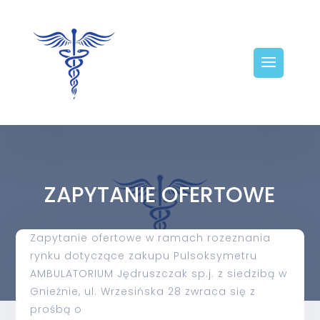
ZAPYTANIE OFERTOWE
Zapytanie ofertowe w ramach rozeznania
rynku dotyczące zakupu Pulsoksymetru
AMBULATORIUM Jędruszczak sp.j. z siedzibą w
Gnieźnie, ul. Wrzesińska 28 zwraca się z
prośbą o