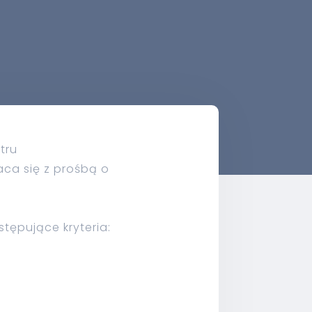
tru
aca się z prośbą o
stępujące kryteria: