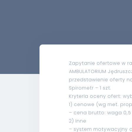
Zapytanie ofertowe w r
AMBULATORIUM Jędruszczak
przedstawienie oferty n
Spirometr – 1 szt.
Kryteria oceny ofert: wy
1) cenowe (wg met. prop
– cena brutto: waga 0,5
2) Inne
– system motywacyjny dl