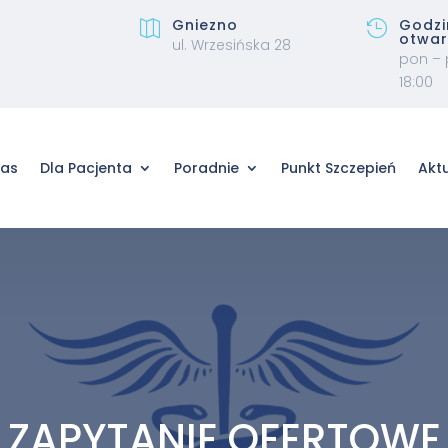
Gniezno
Godzi


otwar
ul. Wrzesińska 28
pon – 
18:00
nas
Dla Pacjenta
Poradnie
Punkt Szczepień
Akt
ZAPYTANIE OFERTOWE