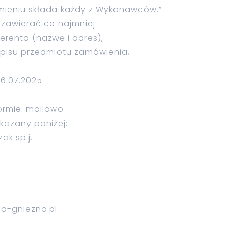
mieniu składa każdy z Wykonawców.”
zawierać co najmniej:
erenta (nazwę i adres),
opisu przedmiotu zamówienia,
26.07.2025
formie: mailowo
kazany poniżej:
k sp.j.
ia-gniezno.pl