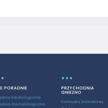
…
…
NE PORADNIE
PRZYCHODNIA
GNIEZNO
adnia Kardiologiczna
Formualrz kontaktowy
adnia Stomatologiczna