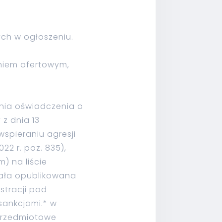
ych w ogłoszeniu.
aniem ofertowym,
nia oświadczenia o
 z dnia 13
wspieraniu agresji
2 r. poz. 835),
) na liście
tała opublikowana
stracji pod
sankcjami.* w
 przedmiotowe