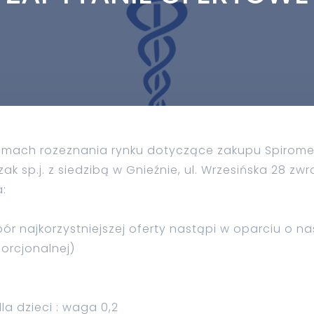
amach rozeznania rynku dotyczące zakupu Spirome
 sp.j. z siedzibą w Gnieźnie, ul. Wrzesińska 28 zwr
a:
bór najkorzystniejszej oferty nastąpi w oparciu o na
orcjonalnej)
a dzieci : waga 0,2