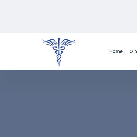
Home
O 