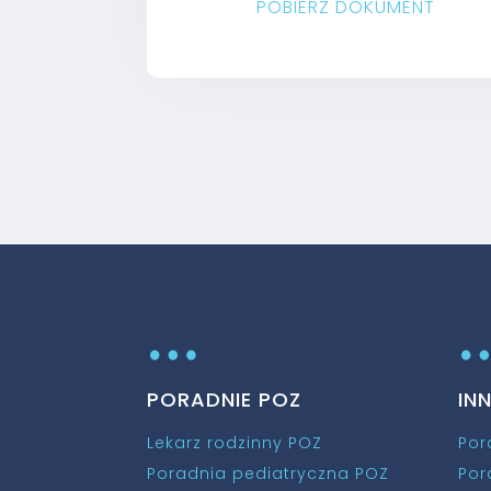
POBIERZ DOKUMENT
…
PORADNIE POZ
IN
Lekarz rodzinny POZ
Por
Poradnia pediatryczna POZ
Por