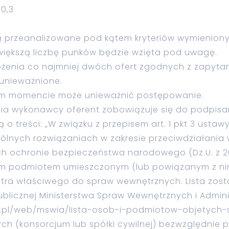
0,3
ną przeanalizowane pod kątem kryteriów wymienion
jwiększą liczbę punków będzie wzięta pod uwagę.
łożenia co najmniej dwóch ofert zgodnych z zapyt
unieważnione.
ym momencie może unieważnić postępowanie.
ia wykonawcy oferent zobowiązuje się do podpisa
o treści: „W związku z przepisem art. 1 pkt 3 ustawy
gólnych rozwiązaniach w zakresie przeciwdziałania 
ch ochronie bezpieczeństwa narodowego (Dz.U. z 202
tem podmiotem umieszczonym (lub powiązanym z nim
stra właściwego do spraw wewnętrznych. Lista zos
Publicznej Ministerstwa Spraw Wewnętrznych i Admini
ov.pl/web/mswia/lista-osob-i-podmiotow-objetych-
ch (konsorcjum lub spółki cywilnej) bezwzględnie