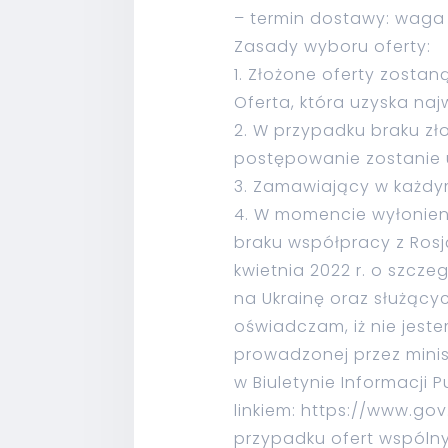
– termin dostawy: waga 
Zasady wyboru oferty:
1. Złożone oferty zosta
Oferta, która uzyska na
2. W przypadku braku z
postępowanie zostanie 
3. Zamawiający w każd
4. W momencie wyłonien
braku współpracy z Rosją 
kwietnia 2022 r. o szcze
na Ukrainę oraz służący
oświadczam, iż nie jes
prowadzonej przez mini
w Biuletynie Informacji 
linkiem: https://www.g
przypadku ofert wspólny