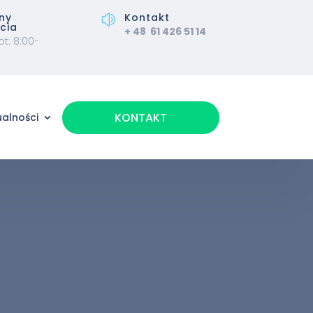
ny
Kontakt
z
cia
+ 48
61 426 51 14
pt: 8:00-
KONTAKT
ualności